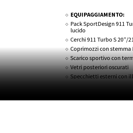
EQUIPAGGIAMENTO:
Pack SportDesign 911 Tur
lucido
Cerchi 911 Turbo S 20”/2
Coprimozzi con stemma P
Scarico sportivo con term
Vetri posteriori oscurati
Specchietti esterni con 
Pellicola protettiva tras
Monogramma posteriore
Firma Porsche argento
Eliminazione logo “GTS” s
Porsche Ceramic Compos
pinze gialle