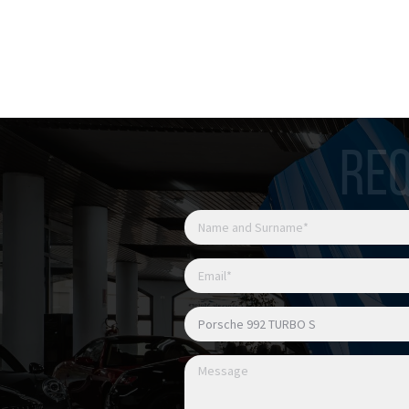
Porsche Dynamic Chassis
Porsche Torque Vectorin
Ruote posteriori sterzant
Sistema di sollevamento 
Supporti motore dinamic
Porsche Active Suspens
REQ
Pack Sport Chrono
Servotronic Plus
Pedaliera sportiva
Sedili comfort anteriori e
Memory
Pack Memory conducent
Sedili anteriori riscaldati
Sedili anteriori ventilati