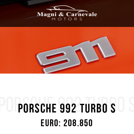
PORSCHE 992 TURBO 
Porsche 992 TURBO S
Euro: 208.850