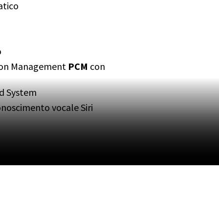
atico
o
ion Management
PCM
con
d System
onoscimento vocale Siri
carica wireless
iore
i
t System Plus
PDLS+