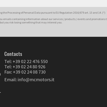
g the Processing of Personal Data pursuant to EU Regulation 2016/679 art. 13 and 14. (*)
ou emails containing information about our services / products / events and promotions t
 but you risk losing something that may interest you.
Contacts
Tel:
+39 02 22 476 550
Tel:
+39 02 24 80 926
Fax: +39 02 24 08 730
0
Email:
info@mcmotors.it