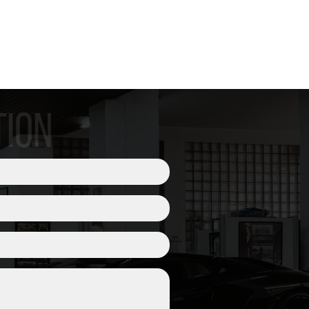
osità
na
 posteriore con telecamera
eriori e posteriori
TION
anza abitacolo e sensore
ing System Plus
PVTS Plus
pneumatici
TPMS
in
Giallo Racing
ort Chrono in
Giallo Racing