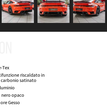
ION
e-Tex
funzione riscaldato in
n carbonio satinato
luminio
o nero opaco
olore Gesso