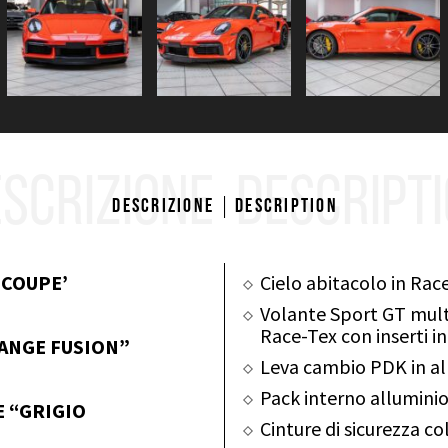
SCRIZIONE
DESCRIPT
Descrizione
Description
 COUPE’
Cielo abitacolo in Rac
Volante Sport GT multi
Race-Tex con inserti i
RANGE FUSION”
Leva cambio PDK in al
Pack interno allumini
E “GRIGIO
Cinture di sicurezza c