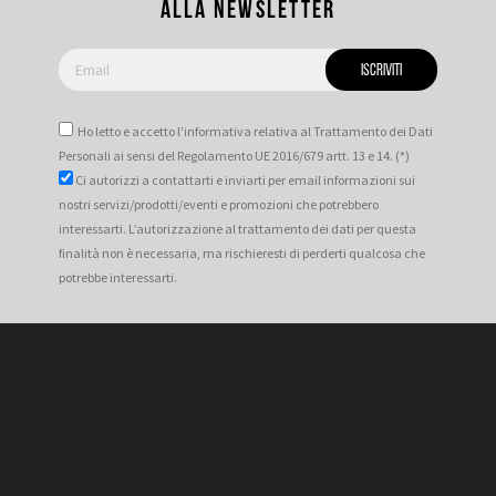
alla newsletter
Ho letto e accetto l’informativa relativa al Trattamento dei Dati
Personali ai sensi del Regolamento UE 2016/679 artt. 13 e 14. (*)
Ci autorizzi a contattarti e inviarti per email informazioni sui
nostri servizi/prodotti/eventi e promozioni che potrebbero
interessarti. L’autorizzazione al trattamento dei dati per questa
finalità non è necessaria, ma rischieresti di perderti qualcosa che
potrebbe interessarti.