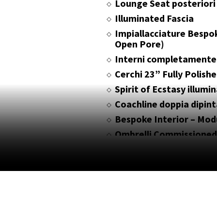
Lounge Seat posteriori
Illuminated Fascia
Impiallacciature Bespo
Open Pore)
Interni completamente 
Cerchi 23” Fully Polish
Spirit of Ecstasy illumi
Coachline doppia dipin
Bespoke Interior – Mod
Ombrelli Commissioned
ESTERNI: VERNICE “S
INTERNI: PELLE COLOR
“NAVY BLUE”