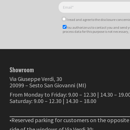
I read and agree to
the disclosure
concernin
You authorize us to contact you and send y
process data for this purpose is not necessary,
Showroom
Via Giuseppe Verdi, 30
20099 – Sesto San Giovanni (MI)
From Monday to Friday: 9.00 – 12.30 | 14.30 – 19.0
Saturday: 9.00 – 12.30 | 14.30 – 18.00
•Reserved parking for customers on the opposite
side of the windows of Via Verdi 30;