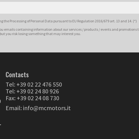
g the Processing of Personal Data pursuant to EU Regulation 2016/679 art. 13 and 14. (*)
ou emails containing information about our services / products / events and promotions t
 but you risk losing something that may interest you.
Contacts
Tel:
+39 02 22 476 550
Tel:
+39 02 24 80 926
Fax: +39 02 24 08 730
0
Email:
info@mcmotors.it