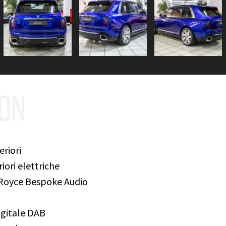
ION
eriori
iori elettriche
-Royce Bespoke Audio
igitale DAB