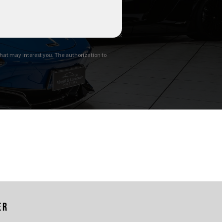
 Commissioned Collection
 personalizzato
hat may interest you. The authorization to
to
er