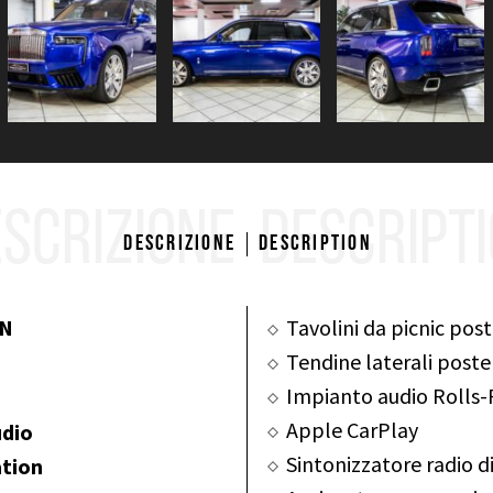
SCRIZIONE
DESCRIPT
Descrizione
Description
AN
Tavolini da picnic post
Tendine laterali poster
Impianto audio Rolls
Apple CarPlay
udio
Sintonizzatore radio d
ation