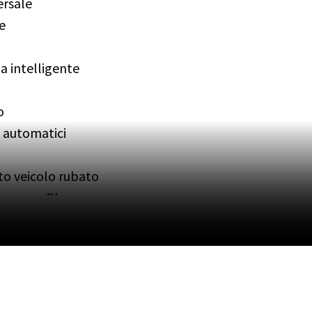
ersale
e
 intelligente
o
i automatici
to veicolo rubato
lamanca Blue
inta a mano
c White
inato
 in acciaio inox
 Navy Blue