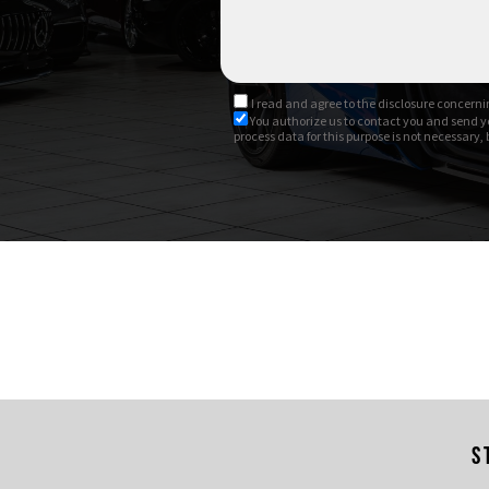
Chiusura automatica dell
Assistente al carico del b
I read and agree to
the disclosure
concernin
You authorize us to contact you and send y
process data for this purpose is not necessary,
Unico Proprietario
Iva esposta
Ufficiale Italia
Possibile permuta
S