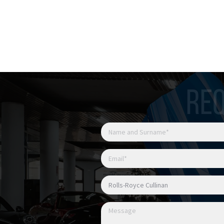
EQUIPAGGIAMENTO:
Cullinan Package
Pacchetto acciaio inox lu
Bespoke Interior – perso
interni
Cerchi da 23” completam
Sedili anteriori con funz
REQ
Sedili anteriori ventilati
Tetto in vetro panorami
Tetto panoramico ad aper
Lounge Seat posteriori (s
Configurazione Rear Thea
integrati)
Cuscini comfort poggiate
Riscaldamento esteso ar