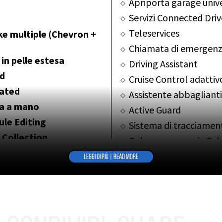
Apriporta garage univ
Servizi Connected Driv
Teleservices
ke multiple (Chevron +
Chiamata di emergenza
in pelle estesa
Driving Assistant
ed
Cruise Control adattiv
nated
Assistente abbagliant
ta a mano
Active Guard
ule Editing
Sistema di tracciamen
 Collection
Colore carrozzeria Sa
Doppia coachline dip
LEGGI DI PIÙ | READ MORE
ALAMANCA BLUE”
Coachline colore Arcti
Spirit of Ecstasy illum
E “TAN” CON INSERTI
Protezione sottoscocca
Interni bicolore Tan /