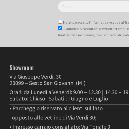
Ho letto e accetto l’informativa relativa al T
Ci autorizzi a contattarti e inviarti per email
finalità non è necessaria, ma rischieresti di perd
Showroom
Via Giuseppe Verdi, 30
20099 – Sesto San Giovanni (MI)
Orari: da Lunedì a Venerdì: 9.00 – 12.30 | 14.30 – 19
Sabato: Chiuso i Sabati di Giugno e Luglio
• Parcheggio riservato ai clienti sul lato
opposto alle vetrine di Via Verdi 30;
• Ingresso carraio consigliato: Via Tonale 9