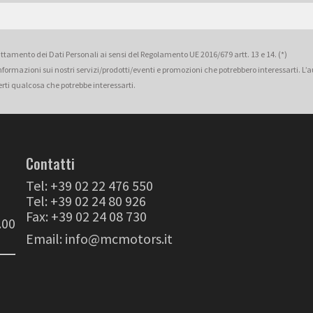
rattamento dei Dati Personali ai sensi del Regolamento UE 2016/679 artt. 13 e 14. (*)
 informazioni sui nostri servizi/prodotti/eventi e promozioni che potrebbero interessarti. L
erti qualcosa che potrebbe interessarti.
Contatti
Tel:
+39 02 22 476 550
Tel:
+39 02 24 80 926
Fax: +39 02 24 08 730
.00
Email:
info@mcmotors.it