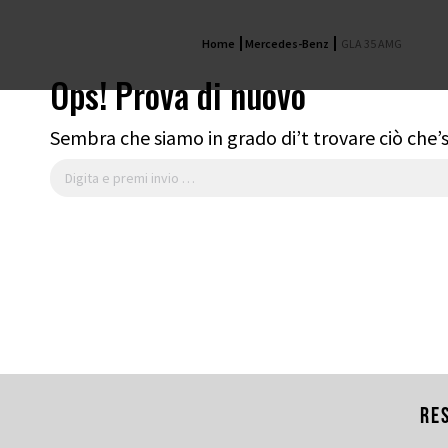
Home
Mercedes-Benz
GLA 35 AMG
Ops! Prova di nuovo
Sembra che siamo in grado di’t trovare ciò che’s
Cerca:
Re