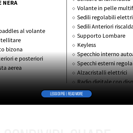
E NERA
Volante in pelle multi
Sedili regolabili elet
Sedili Anteriori riscalda
addles al volante
Supporto Lombare
tellitare
Keyless
co bizona
Specchio interno aut
riori e posteriori
Specchi esterni regola
sta aerea
Alzacristalli elettrici
Radio digitale con dis
Sistema bluetooth
LEGGI DI PIÙ | READ MORE
Ingresso USB
re
Sonus Faber Surround
aserati”
Tappetini
 della corsia