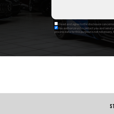
I read and agree to
the disclosure
concernin
You authorize us to contact you and send y
process data for this purpose is not necessary,
S