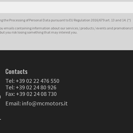
g the Processing of Personal Data pursuant to EU Regulation 2016/679 art. 13 and 14. (*)
ou emails containing information about our services / products / events and promotions t
 but you risk losing something that may interest you.
Contacts
Tel:
+39 02 22 476 550
Tel:
+39 02 24 80 926
Fax: +39 02 24 08 730
0
Email:
info@mcmotors.it