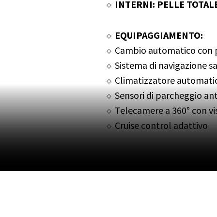
INTERNI: PELLE TOTAL
EQUIPAGGIAMENTO:
Cambio automatico con p
Sistema di navigazione sa
Climatizzatore automati
Sensori di parcheggio ante
Telecamere a 360° con vi
Cruise control adattivo
Limitatore di velocità
Vetri posteriori oscurati
Cerchi in lega da 20” Ete
Caliper dei freni Rossi “M
Head-Up Display
Sistema di mantenimento