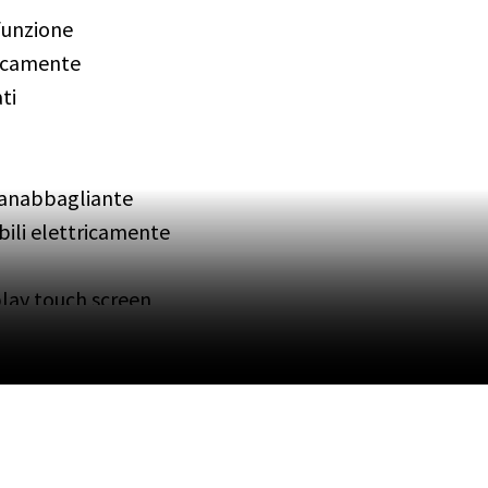
funzione
tricamente
ti
oanabbagliante
bili elettricamente
play touch screen
 Sound System