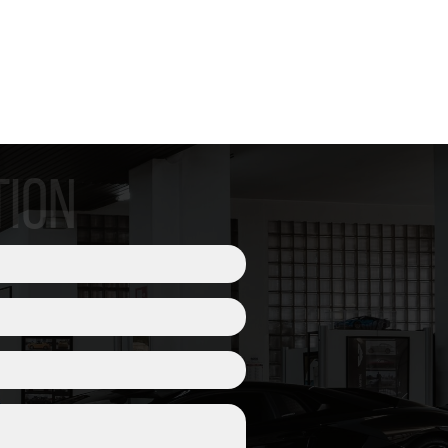
to
TION