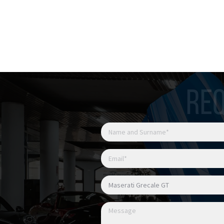
Chilometri vettura: 72.65
Iva Esposta
REQ
Ufficiale Italia