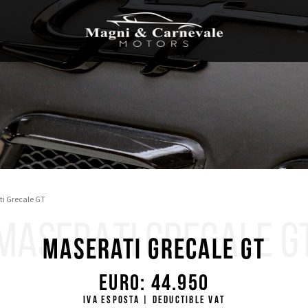
i Grecale GT
MASERATI GRECALE G
Maserati Grecale GT
Euro: 44.950
Iva esposta | Deductible VAT