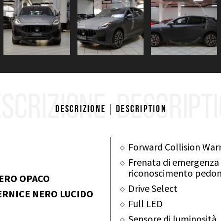
SCRIZIONE
DESCRIPT
Descrizione
Description
Forward Collision War
Frenata di emergenza 
riconoscimento pedon
NERO OPACO
Drive Select
ERNICE NERO LUCIDO
Full LED
Sensore di luminosità