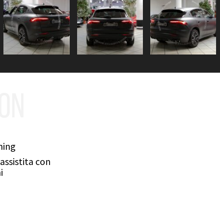
ION
ning
assistita con
i