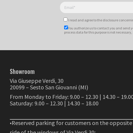
I read and agree to
the disclosure
concernin
You authorize us to contact you and send y
process data for this purpose is not necessary,
Showroom
Via Giuseppe Verdi, 30
20099 – Sesto San Giovanni (MI)
From Monday to Friday: 9.00 – 12.30 | 14.30 – 19.0
Saturday: 9.00 – 12.30 | 14.30 – 18.00
•Reserved parking for customers on the opposite
side of the windows of Via Verdi 30;