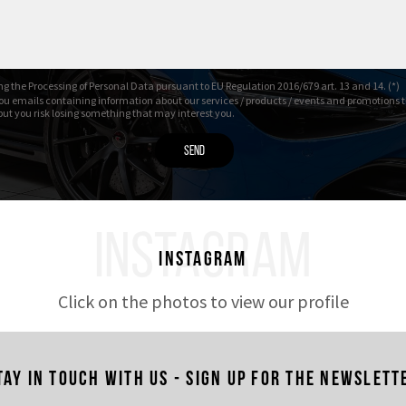
g the Processing of Personal Data pursuant to EU Regulation 2016/679 art. 13 and 14. (*)
ou emails containing information about our services / products / events and promotions t
 but you risk losing something that may interest you.
INSTAGRAM
Instagram
Click on the photos to view our profile
tay in touch with us - Sign up for the newslett