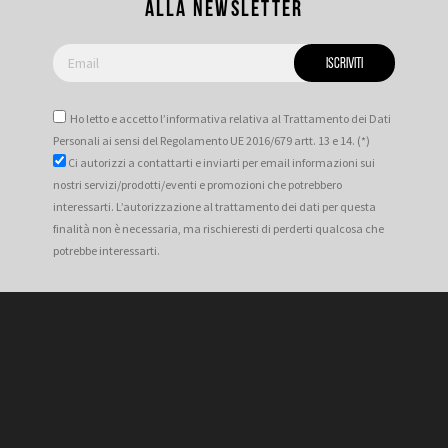
alla newsletter
Ho letto e accetto l’informativa relativa al Trattamento dei Dati
Personali ai sensi del Regolamento UE 2016/679 artt. 13 e 14. (*)
Ci autorizzi a contattarti e inviarti per email informazioni sui
nostri servizi/prodotti/eventi e promozioni che potrebbero
interessarti. L’autorizzazione al trattamento dei dati per questa
finalità non è necessaria, ma rischieresti di perderti qualcosa che
potrebbe interessarti.