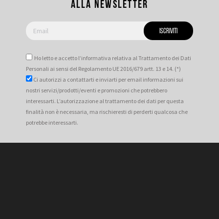
alla newsletter
Ho letto e accetto l’informativa relativa al Trattamento dei Dati
Personali ai sensi del Regolamento UE 2016/679 artt. 13 e 14. (*)
Ci autorizzi a contattarti e inviarti per email informazioni sui
nostri servizi/prodotti/eventi e promozioni che potrebbero
interessarti. L’autorizzazione al trattamento dei dati per questa
finalità non è necessaria, ma rischieresti di perderti qualcosa che
potrebbe interessarti.