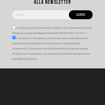
alla newsletter
Ho letto e accetto l’informativa relativa al Trattamento dei Dati
Personali ai sensi del Regolamento UE 2016/679 artt. 13 e 14. (*)
Ci autorizzi a contattarti e inviarti per email informazioni sui
nostri servizi/prodotti/eventi e promozioni che potrebbero
interessarti. L’autorizzazione al trattamento dei dati per questa
finalità non è necessaria, ma rischieresti di perderti qualcosa che
potrebbe interessarti.