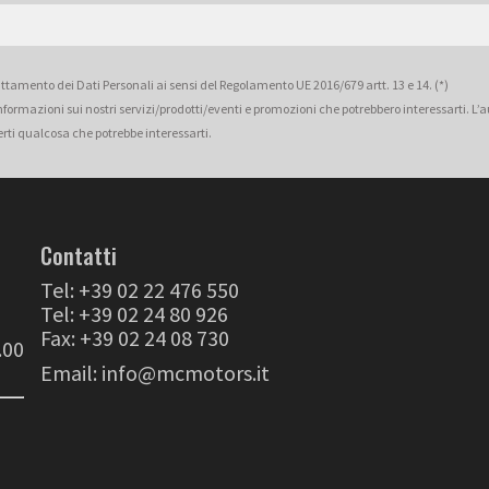
rattamento dei Dati Personali ai sensi del Regolamento UE 2016/679 artt. 13 e 14. (*)
 informazioni sui nostri servizi/prodotti/eventi e promozioni che potrebbero interessarti. L
erti qualcosa che potrebbe interessarti.
Contatti
Tel:
+39 02 22 476 550
Tel:
+39 02 24 80 926
Fax: +39 02 24 08 730
.00
Email:
info@mcmotors.it