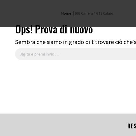
Home
992 Carrera 4 GTS Cabrio
Ops! Prova di nuovo
Sembra che siamo in grado di’t trovare ciò che’s
Cerca:
Re