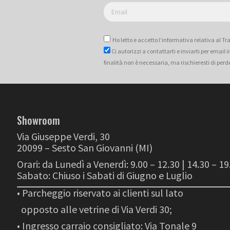
Ho letto e accetto l’informativa relativa al T
Ci autorizzi a contattarti e inviarti per email
finalità non è necessaria, ma rischieresti di perd
Showroom
Via Giuseppe Verdi, 30
20099 – Sesto San Giovanni (MI)
Orari: da Lunedì a Venerdì: 9.00 – 12.30 | 14.30 – 19
Sabato: Chiuso i Sabati di Giugno e Luglio
• Parcheggio riservato ai clienti sul lato
opposto alle vetrine di Via Verdi 30;
• Ingresso carraio consigliato: Via Tonale 9