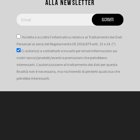
alla newsletter
Ho letto e accetto l’informativa relativa al Trattamento dei Dati
Personali ai sensi del Regolamento UE 2016/679 artt. 13 e 14. (*)
Ci autorizzi a contattarti e inviarti per email informazioni sui
nostri servizi/prodotti/eventi e promozioni che potrebbero
interessarti. L’autorizzazione al trattamento dei dati per questa
finalità non è necessaria, ma rischieresti di perderti qualcosa che
potrebbe interessarti.