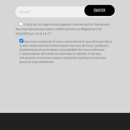
J'ai lu et j'accepte
la divulgation
concernant le Traitement
des données personnelles conformément au Règlement UE
2016/679 art. 13 et 14. (*)
Vous nous autorisez à vous contacter et à vous envoyer des e-
mails contenant des informations sur nos services / produits /
événements et promotions susceptibles de vous intéresser.
L'autorisation de traiter les données à cette fin n'est pas
nécessaire, mais vous risquez de perdre quelque chose qui
pourrait vous intéresser.