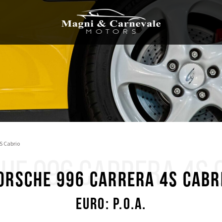
S Cabrio
HE 996 CARRERA 4S 
orsche 996 Carrera 4S Cabr
Euro: P.O.A.