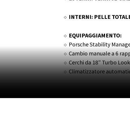
INTERNI: PELLE TOTAL
EQUIPAGGIAMENTO:
Porsche Stability Mana
Cambio manuale a 6 rapp
Cerchi da 18” Turbo Look 
Climatizzatore automati
Sterzo assistito
Specchi di cortesia illumi
Terzo stop
Specchietto guida asferic
elettricamente e riscald
Specchietto passeggero 
elettricamente e riscald