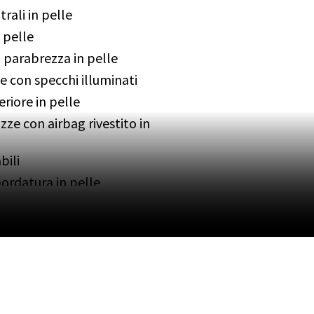
rali in pelle
 pelle
parabrezza in pelle
e con specchi illuminati
riore in pelle
zze con airbag rivestito in
bili
ordatura in pelle
 con 8 regolazioni elettriche
con 8 regolazioni elettriche
n pelle estesa
ign 2
ati
e per PCM