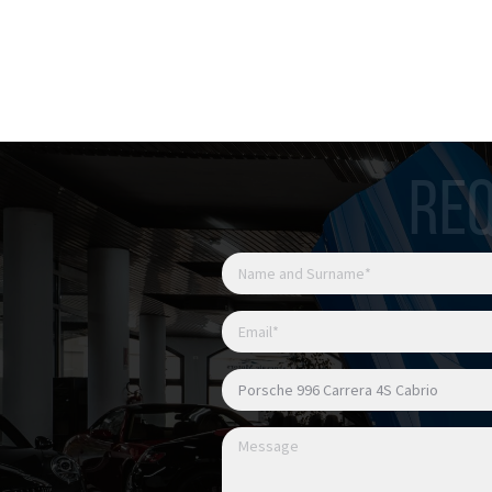
Capote con chiusura elet
REQ
Possibile permuta
Possibile finanziamento
Attuale chilometraggio 