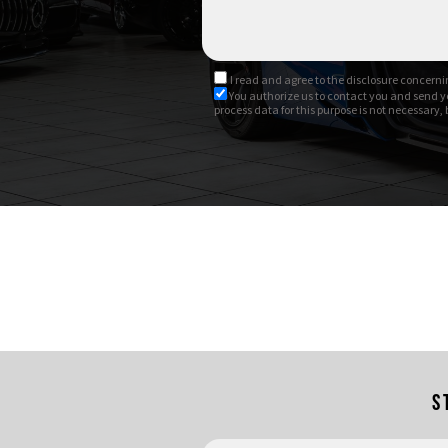
I read and agree to
the disclosure
concernin
You authorize us to contact you and send y
process data for this purpose is not necessary,
S