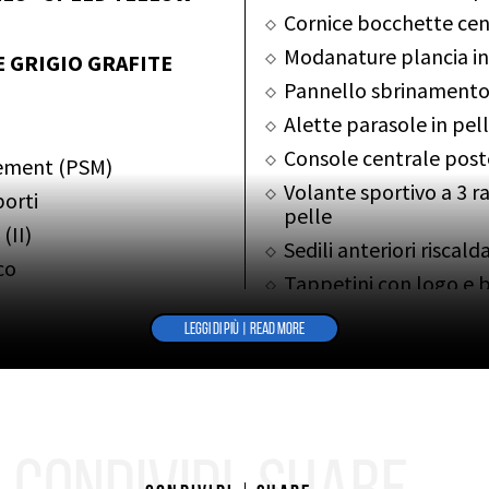
Cornice bocchette cent
Modanature plancia in
E GRIGIO GRAFITE
Pannello sbrinamento 
Alette parasole in pell
Console centrale poste
gement (PSM)
Volante sportivo a 3 ra
orti
pelle
(II)
Sedili anteriori riscalda
co
Tappetini con logo e b
Sedili comfort sinistro
nati
LEGGI DI PIÙ | READ MORE
Sedili comfort destro 
Rivestimento interno i
o, regolabile
Rivestimenti sedili des
ato
Sedili posteriori separ
regolabile
ato
Modulo di navigazion