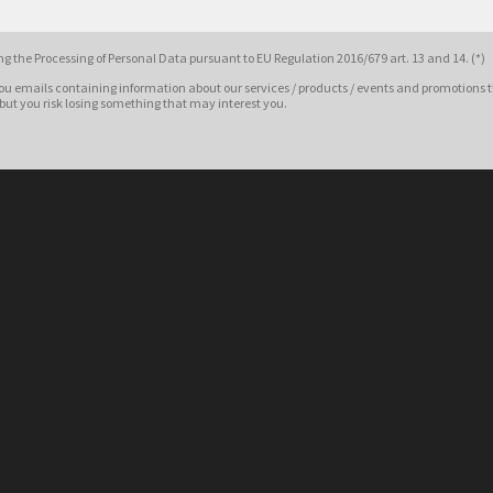
g the Processing of Personal Data pursuant to EU Regulation 2016/679 art. 13 and 14. (*)
ou emails containing information about our services / products / events and promotions t
 but you risk losing something that may interest you.