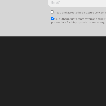
I read and agree to
the disclosure
concernin
You authorize us to contact you and send y
process data for this purpose is not necessary,